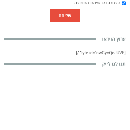
הצטרפו לרשימת התפוצה
שליחה
ערוץ הוידאו
[lyte id="nwCycQeJUVE" /]
תנו לנו לייק