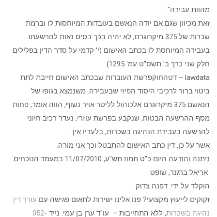
מהוות עבירה".
זאת מכיוון שגם אם יודה הנאשם בעובדות המיוחסות לו וברמת
שכרות של 375 מיקרוגרם, לא יהיה בכך בסיס נאות להרשעתו
בעבירה המיוחסת לו בכתב האישום (י' קדמי על סדר הדין בפלילים
חלק שני כרך ב' תשס"ט עמ' 1295).
lawdata – דטהחוקפרשת העובדות שבכתב האישום חייבת לתת
ביטוי ברור לרכיבי היסוד הפיזי שבעבירה. משנמצא בגופו של
הנאשם 375 מיקרוגרם אלכוהול לליטר אויר נשוף, הווה אומר, פחות
מסף ההרשעה הבטוח, שנקבע בפרשת עוזרי, נעדר רכיב חיוני
להרשעה בעבירת הנהיגה בשכרות, בלעדיו אין.
אשר על כן, דין כתב האישום להתבטל וכך אני מורה.
ניתנה והודעה היום כ"ט תמוז תש"ע, 11/07/2010 במעמד הנוכחים.
אריאל ברגנר, שופט
הוקלד על ידי: דפנה צדוק
זקוקים לייעוץ מקצועי? פנו אלינו ישירות לתאום פגישה עם
עורך דין
נהיגה בשכרות
, ללא התחייבות – עו"ד ערן בן עמי: נייד
052-