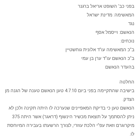
בפני כב' השופט אריאל ברגנר
המאשימה: מדינת ישראל
נגד
הנאשם: וייסמל אסף
נוכחים:
ב"כ המאשימה עו"ד אלונית גוחשטיין
ב"כ הנאשם עו"ד ערן בן עמי
בהעדר הנאשם
החלטה
בישיבה שהתקיימה בפני ביום 4.7.10 טען הנאשם טענה של הגנה מן
הצדק.
הנאשם טען כי בדיקת המאפיינים שנערכה לו היתה תקינה ולכן לא
ניתן להסתמך על תוצאת מכשיר הינשוף (דראגר) אשר היתה 375
מיקרוגרם וזאת עפ"י הלכת עוזרי, לצורך הרשעתו בעבירה המיוחסת
לו.