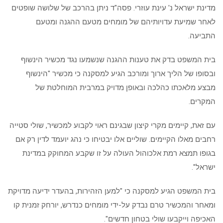
מדינת ישראל נ' עינת עוזרי. פסה"ד ניתן בהרכב של שלושה שופטים
לאחר שמיעת עדויותיהם של מומחים מטעם ההגנה ומטעם
התביעה.
בית המשפט בדק את טענות ההגנה שנשמעו נגד מכשיר הינשוף
ובסופו של הליך ארוך ומורכב הגיע למסקנה כי מכשיר "הינשוף
מבצע מלאכתו כהלכה ובאופן מדויק במרבית המוחלטת של
המקרים.
עם זאת, קיימים מקרי קיצון שבגינם ראוי לקבוע למכשיר, שולי סטייה
רחבים מאלו הקיימים. שוליים אלו יבטיחו כי נהג יועמד לדין רק אם
בגופו תמצא רמת אלכוהול העולה על זו שקבע המחוקק במדינת
ישראל".
בית המשפט הגיע למסקנה כי "למען הזהירות, בהעדר ידיעה מדויקת
ומאחר והמכשיר טרם נבדק על-ידי מומחים כנדרש, יורחק זמנית קו
האכיפה וייקבעו שולי בטחון חדשים".