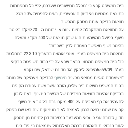
בית המשפט קבע כי "מכלל החישובים שערכנו, לפי כל ההפחתות
כתוצאה מסטיות ואי דיוקים אפשריים, ראינו להפחית 20% מכל
תוצאת בדיקה אותה מספק המכשיר.
על התוצאה המתקבלת להיות שווה או גבוהה מ- 320מק"ג בליטר
נשוף. בפועל המשמעות היא שרק תוצאה של 400 מק" ג ומעלה
בליטר נשוף תאפשר העמדה לדין בשכרות".
החלטת בית המשפט בעניין עוזרי אומצה בתאריך 22.3.10 בהחלטת
כב' בית המשפט המחוזי בבאר שבע על ידי כבוד השופטת ברקאי
בע"פ 6559/09מיכאל ליבקין נגד מדינת ישראל, שם נקבע:
"משעמדה סוגיית ממצאי מכשיר
הינשוף
לבדיקה מעמיקה של מותב
בבית המשפט השלום בירושלים, מותב אשר עשה עבודה מקיפה
בבדיקת אמינות תוצאות המדידה של מכשיר הינשוף וראה לנכון
להעמיד את רף האכיפה על 400 מיקרו גרם בליטר אויר נשוף.
קביעה שהנני רואה לנכון לאמצה לאור הנימוקים שהובאו שם בפסק
הדין, סבורה אני כי זכאי המערער בנסיבות דנן להינות מן הספק,
לאור הגבוליות האמורה ברמת האלכוהול שנמצאה בגופו". בית