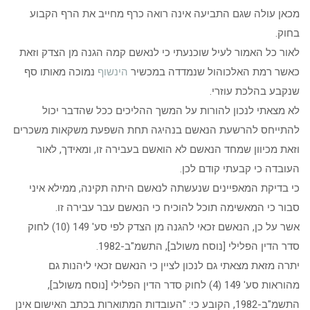
מכאן עולה שגם התביעה אינה רואה כרף מחייב את הרף הקבוע
בחוק.
לאור כל האמור לעיל שוכנעתי כי לנאשם קמה הגנה מן הצדק וזאת
כאשר רמת האלכוהול שנמדדה במכשיר
הינשוף
נמוכה מאותו סף
שנקבע בהלכת עוזרי.
לא מצאתי לנכון להורות על המשך ההליכים ככל שהדבר יכול
להתייחס להרשעת הנאשם בנהיגה תחת השפעת משקאות משכרים
וזאת מכיוון שמחד הנאשם לא הואשם בעבירה זו, ומאידך, לאור
העובדה כי קבעתי קודם לכן.
כי בדיקת המאפיינים שנעשתה לנאשם היתה תקינה, ממילא איני
סבור כי המאשימה תוכל להוכיח כי הנאשם עבר עבירה זו.
אשר על כן, הנאשם זכאי להגנה מן הצדק לפי סע' 149 (10) לחוק
סדר הדין הפלילי [נוסח משולב], התשמ"ב-1982.
יתרה מזאת מצאתי גם לנכון לציין כי הנאשם זכאי ליהנות גם
מהוראות סע' 149 (4) לחוק סדר הדין הפלילי [נוסח משולב],
התשמ"ב-1982, הקובע כי: "העובדות המתוארות בכתב האישום אינן